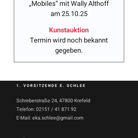
„Mobiles“ mit Wally Althoff
am 25.10.25
Kunstauktion
Termin wird noch bekannt
gegeben.
1. VORSITZENDE E. SCHLEE
Schreberstraße 24, 47800 Krefeld
Telefon:
02151 / 41 871 92
E-Mail:
eka.schlee@gmail.com