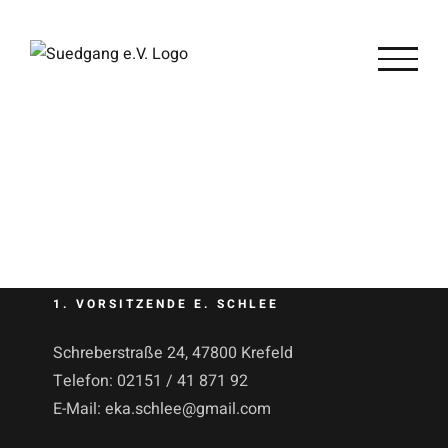
Zum
Inhalt
springen
1. VORSITZENDE E. SCHLEE
Schreberstraße 24, 47800 Krefeld
Telefon:
02151 / 41 871 92
E-Mail:
eka.schlee@gmail.com